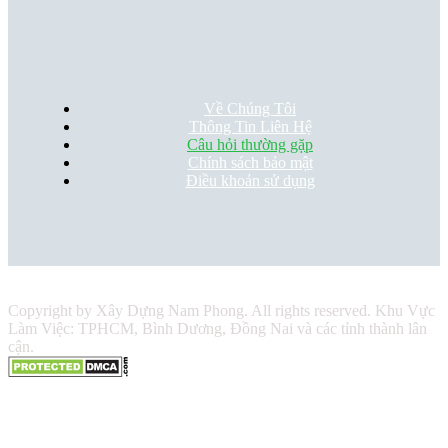
Về Chúng Tôi
Thông Tin Liên Hệ
Câu hỏi thường gặp
Chính sách bảo mật
Điều khoản sử dụng
Copyright by Xây Dựng Nam Phong. All rights reserved. Khu Vực
Làm Việc: TPHCM, Bình Dương, Đồng Nai và các tỉnh thành lân
cận.