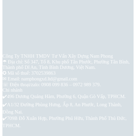
Thông Tin Liên Hệ
Công Ty TNHH TMDV Tư Vấn Xây Dựng Nam Phong
☂ Địa chỉ: Số 347, Tổ 8, Khu phố Tân Phước, Phường Tân Bình,
Thành phố Dĩ An, Tỉnh Bình Dương, Việt Nam.
✪ Mã số thuế: 3702539863
✉ Email: namphongxd.ltd@gmail.com
☏ Điện thoại/zalo: 0908 099 836 – 0972 989 379.
Chi nhánh
✔️496 Dương Quảng Hàm, Phường 6, Quận Gò Vấp, TPHCM.
✔️A1/32 Đường Phùng Hưng, Ấp 8, An Phước, Long Thành,
Đồng Nai.
✔️709B Đỗ Xuân Hợp, Phường Phú Hữu, Thành Phố Thủ Đức,
TPHCM.