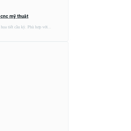
 cnc mỹ thuật
ọa tiết cầu kỳ. Phù hợp với...