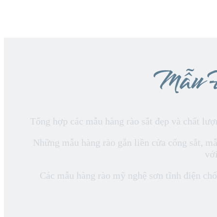
Mẫu 
Tổng hợp các mẫu hàng rào sắt đẹp và chất lượn
Những mẫu hàng rào gắn liền cửa cổng sắt, mẫ
với
Các mẫu hàng rào mỹ nghệ sơn tĩnh điện chốn