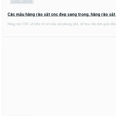
CÔNG TRÌNH
Các mẫu hàng rào sắt cnc đẹp sang trọng, hàng rào sắt
Hàng rào CNC sở hữu vô số mẫu mã phong phú, từ hoa văn đơn giản đến h