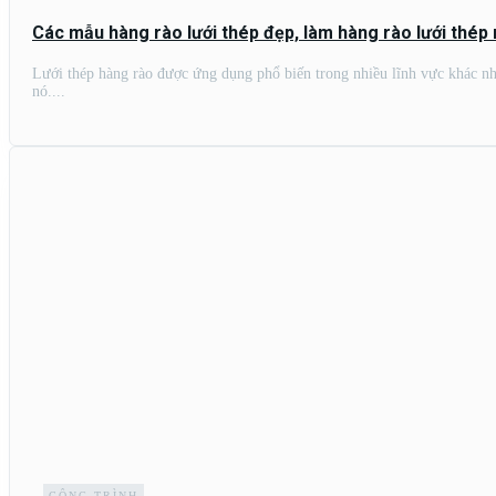
Các mẫu hàng rào lưới thép đẹp, làm hàng rào lưới thép
Lưới thép hàng rào được ứng dụng phổ biến trong nhiều lĩnh vực khác nha
nó....
CÔNG TRÌNH