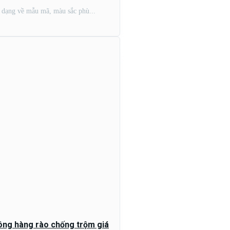
 dạng về mẫu mã, màu sắc phù...
ông hàng rào chống trộm giá