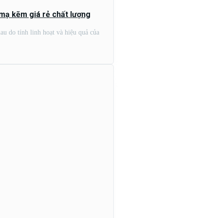
 mạ kẽm giá rẻ chất lượng
u do tính linh hoạt và hiệu quả của