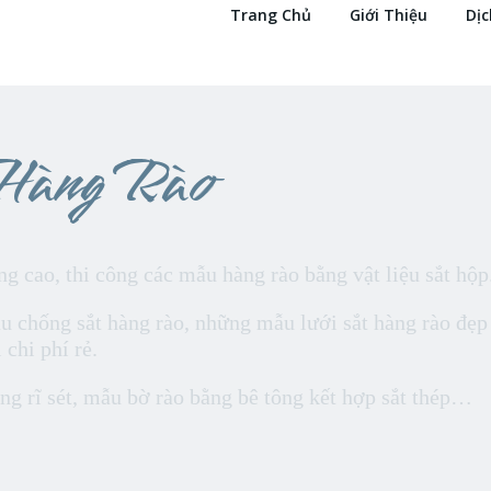
Trang Chủ
Giới Thiệu
Dịc
Hàng Rào
g cao, thi công các mẫu hàng rào bằng vật liệu sắt hộp
u chống sắt hàng rào, những mẫu lưới sắt hàng rào đẹp
 chi phí rẻ.
g rĩ sét, mẫu bờ rào bằng bê tông kết hợp sắt thép…