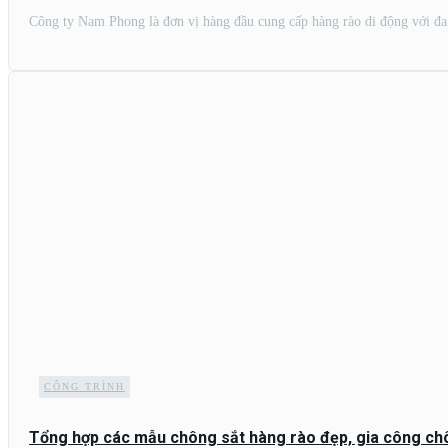
Công ty Nam Phong là đơn vị hàng đầu cung cấp hàng rào di động với đa
CÔNG TRÌNH
Tổng hợp các mẫu chông sắt hàng rào đẹp, gia công ch