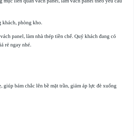
 mục liên quan vách panel, làm vách panel theo yêu cầu
g khách, phòng kho.
 vách panel, làm nhà thép tiền chế. Quý khách đang có
iá rẻ ngay nhé.
ẹ, giúp bám chắc lên bề mặt trần, giảm áp lực đè xuống