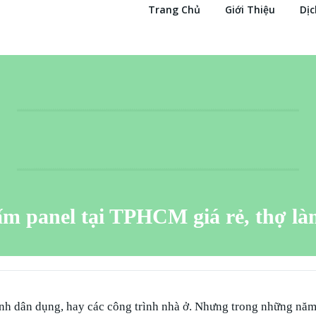
Trang Chủ
Giới Thiệu
Dịc
ấm panel tại TPHCM giá rẻ, thợ là
rình dân dụng, hay các công trình nhà ở. Nhưng trong những nă