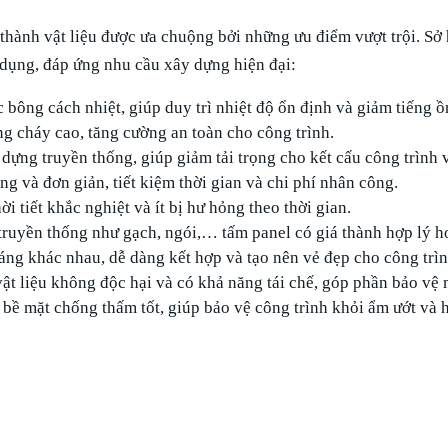
thành vật liệu được ưa chuộng bởi những ưu điểm vượt trội. Sở 
 dụng, đáp ứng nhu cầu xây dựng hiện đại:
 bông cách nhiệt, giúp duy trì nhiệt độ ổn định và giảm tiếng ồ
g cháy cao, tăng cường an toàn cho công trình.
dựng truyền thống, giúp giảm tải trọng cho kết cấu công trình 
g và đơn giản, tiết kiệm thời gian và chi phí nhân công.
i tiết khắc nghiệt và ít bị hư hỏng theo thời gian.
ng truyền thống như gạch, ngói,… tấm panel có giá thành hợp lý 
ng khác nhau, dễ dàng kết hợp và tạo nên vẻ đẹp cho công trìn
vật liệu không độc hại và có khả năng tái chế, góp phần bảo vệ 
 bề mặt chống thấm tốt, giúp bảo vệ công trình khỏi ẩm ướt và 