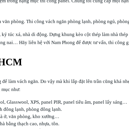
m trong hạng mục thi công panel. Chúng tôi cung cấp mọi hạng
h văn phòng. Thi công vách ngăn phòng lạnh, phòng ngủ, phòn
 ký túc xá, nhà di động. Dựng khung kèo cột thép làm nhà thép
ồng nai… Hãy liên hệ với Nam Phong để được tư vấn, thi công g
TPHCM
 để làm vách ngăn. Do vậy mà khi lắp đặt lên trần cũng khá nh
g mục như:
ol, Glasswool, XPS, panel PIR, panel tiêu âm, panel lấy sáng…
h đông lạnh, phòng đông lạnh.
nhà ở, văn phòng, kho xưởng…
nhà bằng thạch cao, nhựa, tôn.