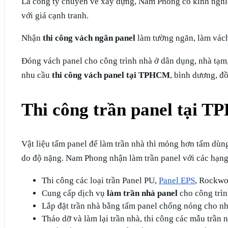
Là công ty chuyên về xây dựng, Nam Phong có kinh nghiệ
với giá cạnh tranh.
Nhận
thi công vách ngăn panel
làm tường ngăn, làm vác
Đóng vách panel cho công trình nhà ở dân dụng, nhà tạm,
nhu cầu
thi công vách panel tại TPHCM
, bình dương, đ
Thi công trần panel tại 
Vật liệu tấm panel để làm trần nhà thì mỏng hơn tấm dùng
do độ nặng. Nam Phong nhận làm trần panel với các hạn
Thi công các loại trần Panel PU,
Panel EPS
, Rockwo
Cung cấp dịch vụ
làm trần nhà panel
cho công trìn
Lắp đặt trần nhà bằng tấm panel chống nóng cho 
Tháo dỡ và làm lại trần nhà, thi công các mẫu trần 