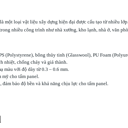
, là một loại vật liệu xây dựng hiện đại được cấu tạo từ nhiều l
trong nhiều công trình như nhà xưởng, kho lạnh, nhà ở, văn p
EPS (Polystyrene), bông thủy tinh (Glasswool), PU Foam (Polyur
h nhiệt, chống cháy và giá thành.
ạ màu với độ dày từ 0.3 – 0.6 mm.
m mỹ cho tấm panel.
u, đảm bảo độ bền và khả năng chịu lực cho tấm panel.
l