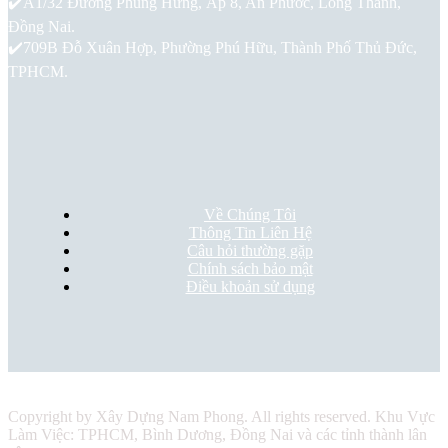
✔️A1/32 Đường Phùng Hưng, Ấp 8, An Phước, Long Thành,
Đồng Nai.
✔️709B Đỗ Xuân Hợp, Phường Phú Hữu, Thành Phố Thủ Đức,
TPHCM.
Về Chúng Tôi
Thông Tin Liên Hệ
Câu hỏi thường gặp
Chính sách bảo mật
Điều khoản sử dụng
Copyright by Xây Dựng Nam Phong. All rights reserved. Khu Vực
Làm Việc: TPHCM, Bình Dương, Đồng Nai và các tỉnh thành lân