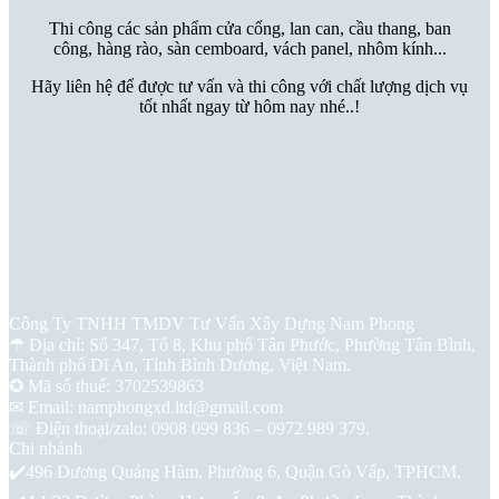
Thi công các sản phẩm cửa cổng, lan can, cầu thang, ban
công, hàng rào, sàn cemboard, vách panel, nhôm kính...
Hãy liên hệ để được tư vấn và thi công với chất lượng dịch vụ
tốt nhất ngay từ hôm nay nhé..!
Thông Tin Liên Hệ
Công Ty TNHH TMDV Tư Vấn Xây Dựng Nam Phong
☂ Địa chỉ: Số 347, Tổ 8, Khu phố Tân Phước, Phường Tân Bình,
Thành phố Dĩ An, Tỉnh Bình Dương, Việt Nam.
✪ Mã số thuế: 3702539863
✉ Email: namphongxd.ltd@gmail.com
☏ Điện thoại/zalo: 0908 099 836 – 0972 989 379.
Chi nhánh
✔️496 Dương Quảng Hàm, Phường 6, Quận Gò Vấp, TPHCM.