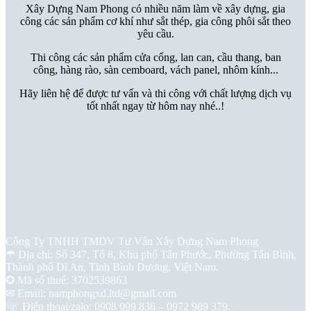
Xây Dựng Nam Phong có nhiều năm làm về xây dựng, gia
công các sản phẩm cơ khí như sắt thép, gia công phôi sắt theo
yêu cầu.
Thi công các sản phẩm cửa cổng, lan can, cầu thang, ban
công, hàng rào, sàn cemboard, vách panel, nhôm kính...
Hãy liên hệ để được tư vấn và thi công với chất lượng dịch vụ
tốt nhất ngay từ hôm nay nhé..!
Thông Tin Liên Hệ
Công Ty TNHH TMDV Tư Vấn Xây Dựng Nam Phong
☂ Địa chỉ: Số 347, Tổ 8, Khu phố Tân Phước, Phường Tân Bình,
Thành phố Dĩ An, Tỉnh Bình Dương, Việt Nam.
✪ Mã số thuế: 3702539863
✉ Email: namphongxd.ltd@gmail.com
☏ Điện thoại/zalo: 0908 099 836 – 0972 989 379.